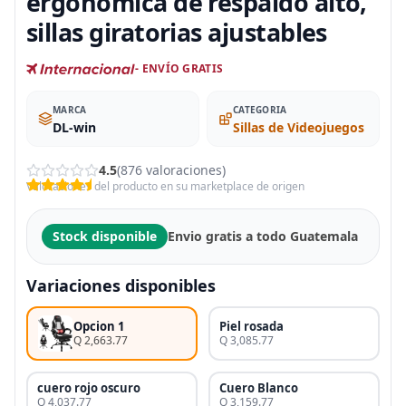
ergonómica de respaldo alto,
sillas giratorias ajustables
- ENVÍO GRATIS
MARCA
CATEGORIA
DL-win
Sillas de Videojuegos
4.5
(876 valoraciones)
Valoraciones del producto en su marketplace de origen
Stock disponible
Envio gratis a todo Guatemala
Variaciones disponibles
Opcion 1
Piel rosada
Q 2,663.77
Q 3,085.77
cuero rojo oscuro
Cuero Blanco
Q 4,037.77
Q 3,159.77