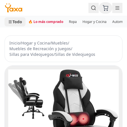
MINI CARRITO
0 productos
Todo
🔥 Lo más comprado
Ropa
Hogar y Cocina
Automotr
Inicio
/
Hogar y Cocina
/
Muebles
/
Muebles de Recreación y Juegos
/
Sillas para Videojuegos
/
Sillas de Videojuegos