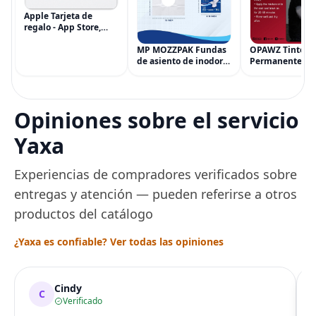
Apple Tarjeta de
regalo - App Store,
iTunes, iPhone, iPad,
AirPods, MacBook,
MP MOZZPAK Fundas
OPAWZ Tinte
accesorios y más
de asiento de inodoro
Permanente pa
(eGift)
desechables (paquete
Cabello de Masc
de 60) - XL Funda de
Tinte para Masc
asiento de inodoro
Usado de Form
desechable y lavable
Segura por Sal
Opiniones sobre el servicio
para entrenamiento
Peluquería dur
una Década, Ti
Yaxa
Seguro
Experiencias de compradores verificados sobre
entregas y atención — pueden referirse a otros
productos del catálogo
¿Yaxa es confiable? Ver todas las opiniones
Cindy
C
Verificado