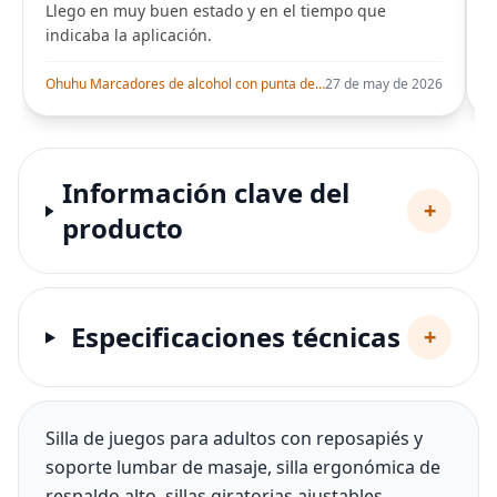
Llego en muy buen estado y en el tiempo que
indicaba la aplicación.
i
Ohuhu Marcadores de alcohol con punta de pincel – Juego de marcadores artísticos de doble punta con certificación AP para artistas adultos
27 de may de 2026
Información clave del
+
producto
Especificaciones técnicas
+
Silla de juegos para adultos con reposapiés y
soporte lumbar de masaje, silla ergonómica de
respaldo alto, sillas giratorias ajustables