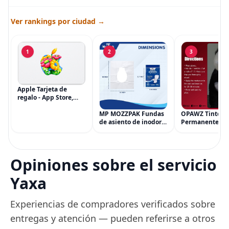
Ver rankings por ciudad →
1
2
3
Apple Tarjeta de
regalo - App Store,
iTunes, iPhone, iPad,
AirPods, MacBook,
MP MOZZPAK Fundas
OPAWZ Tinte
accesorios y más
de asiento de inodoro
Permanente pa
(eGift)
desechables (paquete
Cabello de Masc
de 60) - XL Funda de
Tinte para Masc
asiento de inodoro
Usado de Form
desechable y lavable
Segura por Sal
Opiniones sobre el servicio
para entrenamiento
Peluquería dur
una Década, Ti
Yaxa
Seguro
Experiencias de compradores verificados sobre
entregas y atención — pueden referirse a otros