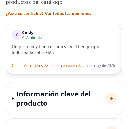
productos del catálogo
¿Yaxa es confiable? Ver todas las opiniones
Cindy
C
Verificado
Llego en muy buen estado y en el tiempo que
indicaba la aplicación.
i
Ohuhu Marcadores de alcohol con punta de pincel – Juego de marcadores artísticos de doble punta con certificación AP para artistas adultos
27 de may de 2026
Información clave del
+
producto