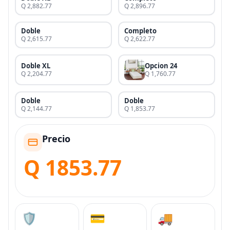
Q 2,882.77
Q 2,896.77
Doble
Completo
Q 2,615.77
Q 2,622.77
Doble XL
Opcion 24
Q 2,204.77
Q 1,760.77
Doble
Doble
Q 2,144.77
Q 1,853.77
Precio
Q 1853.77
🛡️
💳
🚚