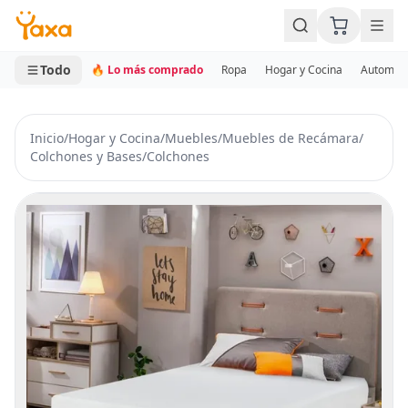
MINI CARRITO
0 productos
Todo
🔥 Lo más comprado
Ropa
Hogar y Cocina
Automotr
Inicio
/
Hogar y Cocina
/
Muebles
/
Muebles de Recámara
/
Colchones y Bases
/
Colchones