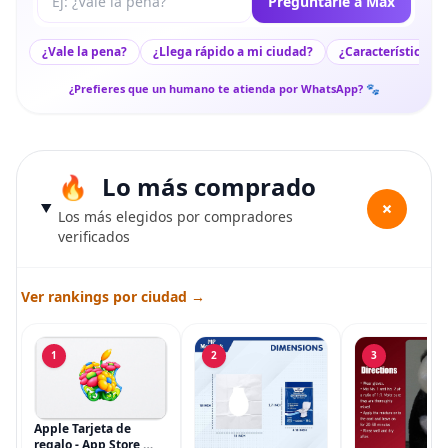
Preguntarle a Max
¿Vale la pena?
¿Llega rápido a mi ciudad?
¿Características c
¿Prefieres que un humano te atienda por WhatsApp? 🐾
Lo más comprado
+
Los más elegidos por compradores
verificados
Ver rankings por ciudad →
1
2
3
Apple Tarjeta de
regalo - App Store,