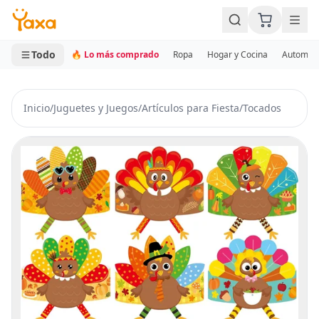
MINI CARRITO
0 productos
Todo
🔥 Lo más comprado
Ropa
Hogar y Cocina
Automotr
Inicio
/
Juguetes y Juegos
/
Artículos para Fiesta
/
Tocados