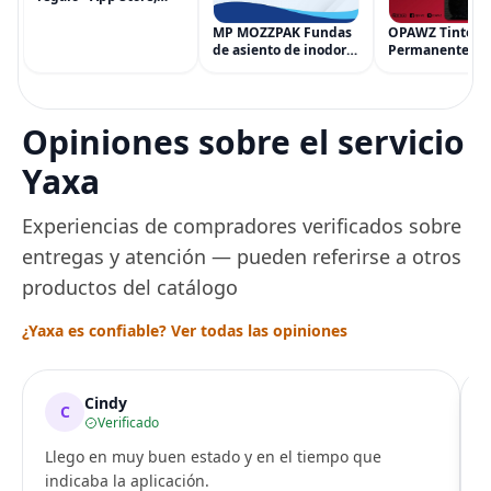
iTunes, iPhone, iPad,
AirPods, MacBook,
MP MOZZPAK Fundas
OPAWZ Tinte
accesorios y más
de asiento de inodoro
Permanente pa
(eGift)
desechables (paquete
Cabello de Masc
de 60) - XL Funda de
Tinte para Masc
asiento de inodoro
Usado de Form
desechable y lavable
Segura por Sal
Opiniones sobre el servicio
para entrenamiento
Peluquería dur
una Década, Ti
Yaxa
Seguro
Experiencias de compradores verificados sobre
entregas y atención — pueden referirse a otros
productos del catálogo
¿Yaxa es confiable? Ver todas las opiniones
Cindy
C
Verificado
Llego en muy buen estado y en el tiempo que
indicaba la aplicación.
i