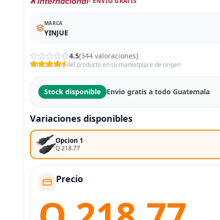
- ENVÍO GRATIS
MARCA
YINJUE
4.5
(344 valoraciones)
Valoraciones del producto en su marketplace de origen
Stock disponible
Envio gratis a todo Guatemala
Variaciones disponibles
Opcion 1
Q 218.77
Precio
Q 218.77