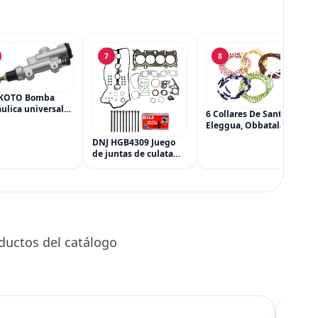
7
8
KOTO Bomba
ulica universal
6 Collares De Santeria,
ilindro principal,
Eleggua, Obbatala,
dro maestro del
Shango, Yemaya,
DNJ HGB4309 Juego
 trasero para
Oshun Y Orula, Ifa,
de juntas de culata
a CRF 250R 250X
Religión Yoruba, Afro-
con kit de pernos de
Cubana
culata para Mazda 3
CX-3 CX-5 2.0L L4 16V
DOHC 1998cc 2012-
2021
ductos del catálogo