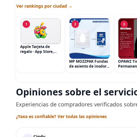
Ver rankings por ciudad →
1
2
3
Apple Tarjeta de
regalo - App Store,
iTunes, iPhone, iPad,
AirPods, MacBook,
MP MOZZPAK Fundas
OPAWZ Ti
accesorios y más
de asiento de inodoro
Permanen
(eGift)
desechables (paquete
Cabello d
de 60) - XL Funda de
Tinte par
asiento de inodoro
Usado de 
desechable y lavable
Segura po
Opiniones sobre el servici
para entrenamiento
Peluquerí
una Décad
Seguro
Experiencias de compradores verificados sobre
¿Yaxa es confiable? Ver todas las opiniones
Cindy