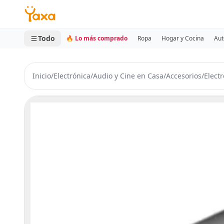
MINI CARRITO
0 productos
Todo
🔥 Lo más comprado
Ropa
Hogar y Cocina
Aut
Inicio
/
Electrónica
/
Audio y Cine en Casa
/
Accesorios
/
Elect