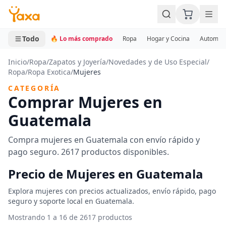
MINI CARRITO
0 productos
Todo
🔥 Lo más comprado
Ropa
Hogar y Cocina
Automotr
Inicio
/
Ropa
/
Zapatos y Joyería
/
Novedades y de Uso Especial
/
Ropa
/
Ropa Exotica
/
Mujeres
CATEGORÍA
Comprar Mujeres en
Guatemala
Compra mujeres en Guatemala con envío rápido y
pago seguro. 2617 productos disponibles.
Precio de Mujeres en Guatemala
Explora mujeres con precios actualizados, envío rápido, pago
seguro y soporte local en Guatemala.
Mostrando 1 a 16 de 2617 productos