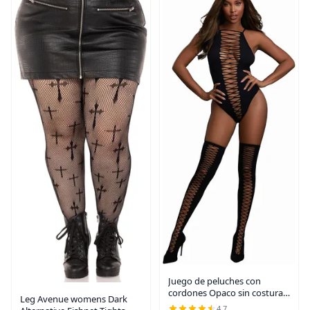
Juego de peluches con
cordones Opaco sin costuras
Leg Avenue womens Dark
Criss-cross Teddy y medias a
4.7