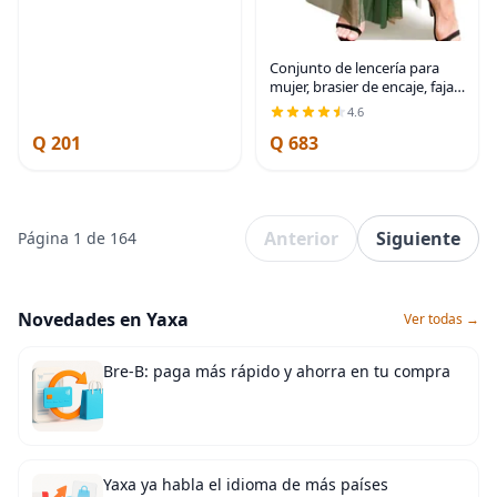
Conjunto de lencería para
mujer, brasier de encaje, faja
con vestido largo de malla
4.6
transparente, tanga y
Q 201
Q 683
cinturón para el cuello,
conjunto de
Anterior
Siguiente
Página 1 de 164
Novedades en Yaxa
Ver todas →
Bre-B: paga más rápido y ahorra en tu compra
Yaxa ya habla el idioma de más países