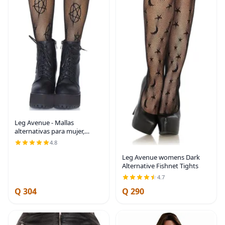
Leg Avenue - Mallas
alternativas para mujer,
oculto, talla única
4.8
Leg Avenue womens Dark
Alternative Fishnet Tights
4.7
Q 304
Q 290