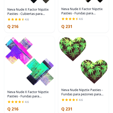
Neva Nude X Factor Nipztix
Neva Nude X Factor Nipztix
Pasties - Fundas para
Pasties - Cubiertas para
pezones para fiestas raves,
pezones para fiestas raves,
4.6
4.6
adhesivo de grado médico,
adhesivo de grado médico,
impermeable, fabricadas en
Q 216
Q 231
impermeable, fabricado en
Estados Unidos
Estados Unidos
Neva Nude Nipztix Pasties -
Neva Nude X Factor Nipztix
Fundas para pezones para
Pasties - Fundas para
festivales, raves y lencería,
4.6
pezones para fiestas raves,
4.6
adhesivo de grado médico, a
adhesivo de grado médico,
prueba de sudor, fabricado
Q 216
Q 231
impermeable, fabricadas en
en Estados