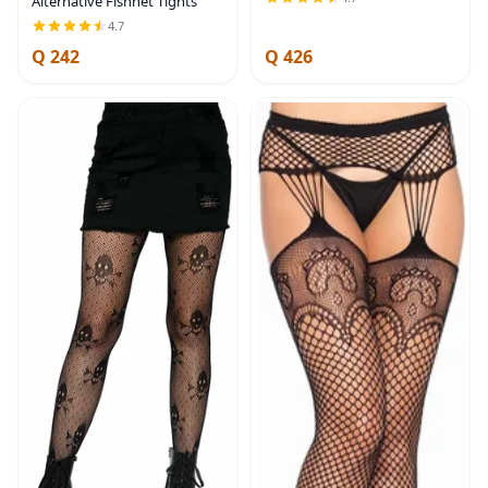
Alternative Fishnet Tights
juego Set talla única
4.7
Q 242
Q 426