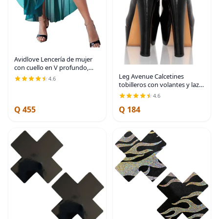
Avidlove Lencería de mujer
con cuello en V profundo,
camisón sexy de una pieza,
Leg Avenue Calcetines
4.6
vestido de malla de encaje
tobilleros con volantes y lazo
con mosaico
de satén para mujer
4.6
Q 455
Q 184