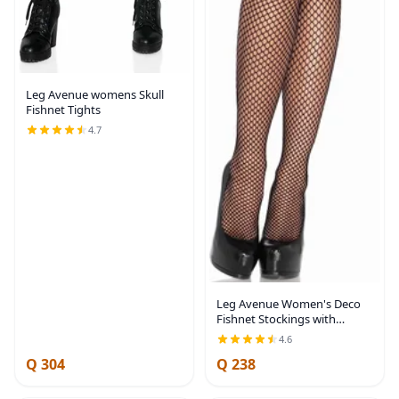
Leg Avenue womens Skull
Fishnet Tights
4.7
Leg Avenue Women's Deco
Fishnet Stockings with
Attached Garter Belt
4.6
Q 304
Q 238