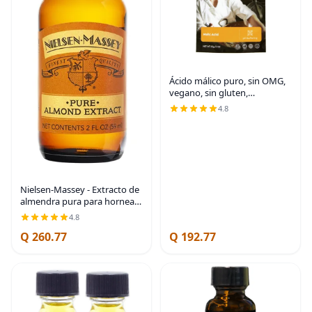
Ácido málico puro, sin OMG,
vegano, sin gluten,
certificado OU Kosher, 50 g/2
4.8
oz
Nielsen-Massey - Extracto de
almendra pura para hornear
y cocinar, botella de 2 onzas
4.8
con caja de regalo
Q 260.77
Q 192.77