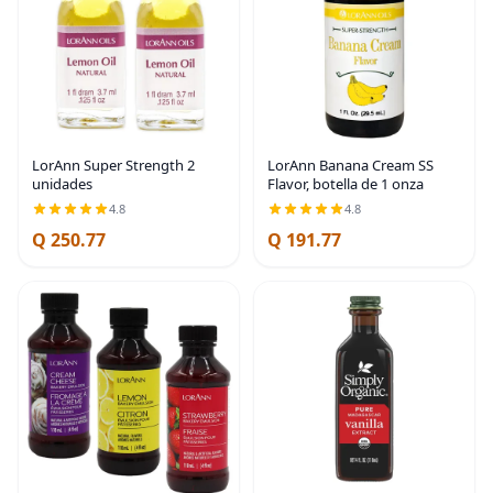
LorAnn Super Strength 2
LorAnn Banana Cream SS
unidades
Flavor, botella de 1 onza
4.8
4.8
Q 250.77
Q 191.77