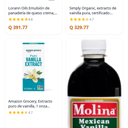
Lorann Oils Emulsión de
Simply Organic, extracto de
panadería de queso crema,
vainilla pura, certificado
limón y fresa: Mezcla de triple
orgánico, botella de vidrio de
4.8
4.7
sabor, ideal para mejorar
4 onzas
Q 391.77
Q 329.77
sabores complejos en
productos
Amazon Grocery, Extracto
puro de vainilla, 1 onza
líquida (anteriormente
4.7
Happy Belly, el empaque
puede variar)