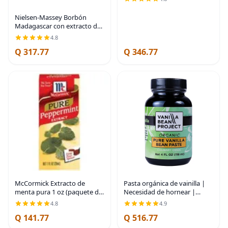
onzas
Nielsen-Massey Borbón
Madagascar con extracto de
vainilla pura, 2 oz
4.8
Q 317.77
Q 346.77
McCormick Extracto de
Pasta orgánica de vainilla |
menta pura 1 oz (paquete de
Necesidad de hornear |
18)
Vainilla pura para cocinar |
4.8
4.9
Vanilla Bean Project | 4 onzas
Q 141.77
Q 516.77