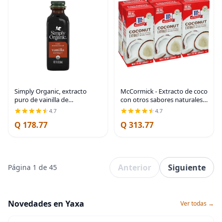
Simply Organic, extracto
McCormick - Extracto de coco
puro de vainilla de
con otros sabores naturales,
Madagascar, frasco de vidrio
1 onza líquida (paquete de 6)
4.7
4.7
de 2 onzas, sabor sin azúcar
Q 178.77
Q 313.77
certificado orgánico para
batidos
Anterior
Siguiente
Página 1 de 45
Novedades en Yaxa
Ver todas →