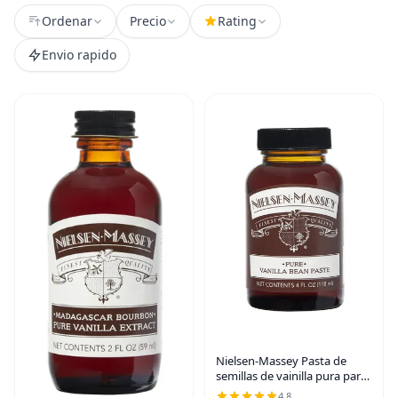
Ordenar
Precio
Rating
Envio rapido
Nielsen-Massey Pasta de
semillas de vainilla pura para
hornear y cocinar, frasco de 4
4.8