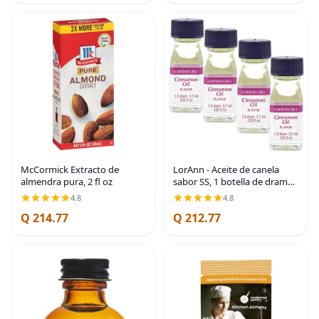
McCormick Extracto de
LorAnn - Aceite de canela
almendra pura, 2 fl oz
sabor SS, 1 botella de dram
(0.0125 onzas líquidas - 0.1 fl
4.8
4.8
oz), paquete de 4
Q 214.77
Q 212.77